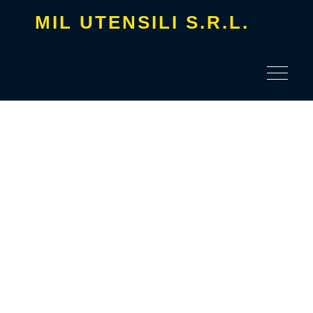
Skip
MIL UTENSILI S.R.L.
to
content
Attiva/dis
navigazi